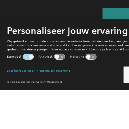
He
va