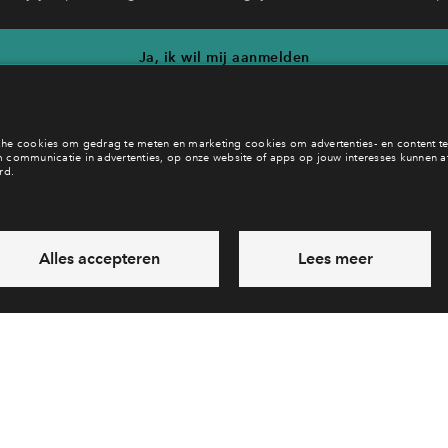
Ja, ik wil mij aanmelden
b je een vraag en wil je direct antwoord? Bel ons op
088 712 21 
6 dagen per week beschikbaar (behalve tijdens feestdagen)
ndaag gesloten, zaterdag zijn we vanaf
10:00 uur weer bereikb
via chat en telefoon
Laat een bericht achter
Veelgestelde vragen