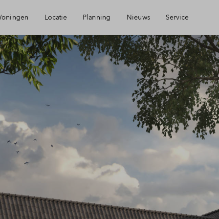
oningen
Locatie
Planning
Nieuws
Service
Visie
Mijn Eigen Huis
Bereikbaarheid
Financiering
Voorzieningen
Veelgestelde vragen
Over BPD
Contact