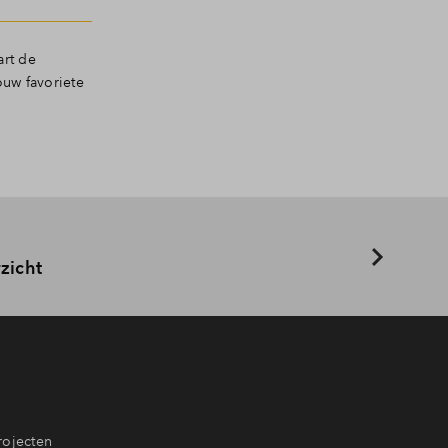
art de
uw favoriete
zicht
rojecten