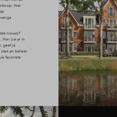
erkoop. Hier
 de
verige
tste nieuws?
 Hier zie je in
, geef je
 start en beheer
uw favoriete