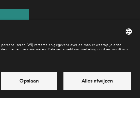
29
aar