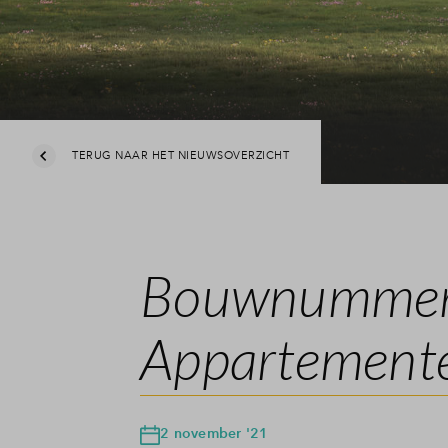
TERUG NAAR HET NIEUWSOVERZICHT
Bouwnummers
Appartemente
2 november '21