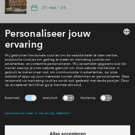
21 mei ' 26
Filters
woningtype
Tussenwon
Beschikbaarhe
In optie
verkocht