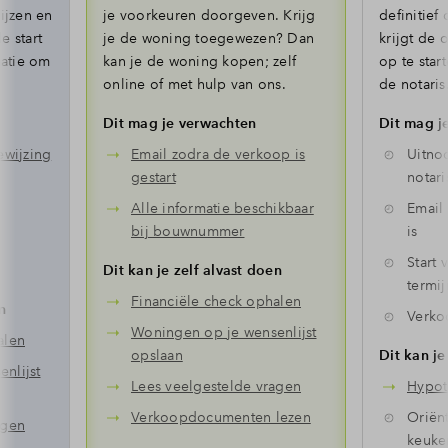
ijzen en
je voorkeuren doorgeven. Krijg
definitief
e start
je de woning toegewezen? Dan
krijgt de
matie om
kan je de woning kopen; zelf
op te star
online of met hulp van ons.
de notaris
Dit mag je verwachten
Dit mag j
ewijzing
Email zodra de verkoop is
Uitno
gestart
notari
Alle informatie beschikbaar
Email 
bij bouwnummer
is
Start 
Dit kan je zelf alvast doen
termi
Financiële check ophalen
n
Verk
Woningen op je wensenlijst
alen
opslaan
Dit kan je
nlijst
Lees veelgestelde vragen
Hypot
Verkoopdocumenten lezen
Oriën
agen
keuke