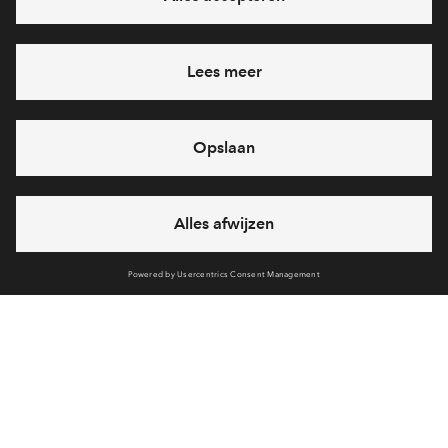
Voorzieningen
Bereken reistijd
Selecteer vervoermiddel
Selecteer vervoermiddel
Interesse? Meld je dan snel aan
Hiermee blijf je op de hoogte van het belangrijkste nieuws en
10min
30min
60min