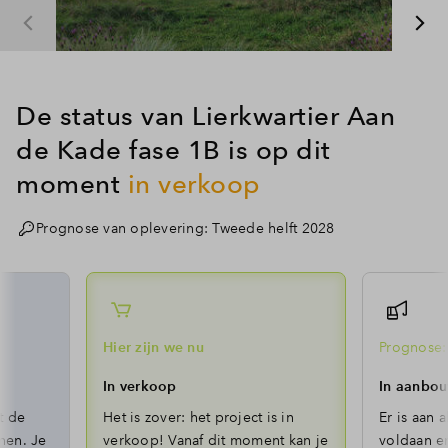
De status van Lierkwartier Aan
de Kade fase 1B is op dit
moment
in verkoop
Prognose van oplevering: Tweede helft 2028
Hier zijn we nu
Prognose: 
In verkoop
In aanbo
t de
Het is zover: het project is in
Er is aan 
nen. Je
verkoop! Vanaf dit moment kan je
voldaan en