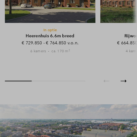
In optie
Heerenhuis 6.6m breed
Rijwo
€ 729.850 - € 764.850 v.o.n.
€ 664.850
2
6 kamers
ca. 170 m
4 kam