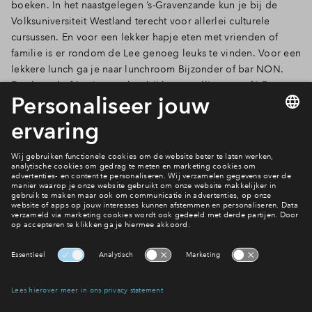
boeken. In het naastgelegen ’s-Gravenzande kun je bij de
Volksuniversiteit Westland terecht voor allerlei culturele
cursussen. En voor een lekker hapje eten met vrienden of
familie is er rondom de Lee genoeg leuks te vinden. Voor een
lekkere lunch ga je naar lunchroom Bijzonder of bar NON.
Een borrel of hapje eten kan bij het gezellige eetcafé De
Witte. Wil je liever een dag gaan shoppen? Binnen 30
minuten sta je in het centrum van de omliggende steden
Delft, Rotterdam of Den Haag.
Filters
woningtype
2 onder 1 
Tussenwon