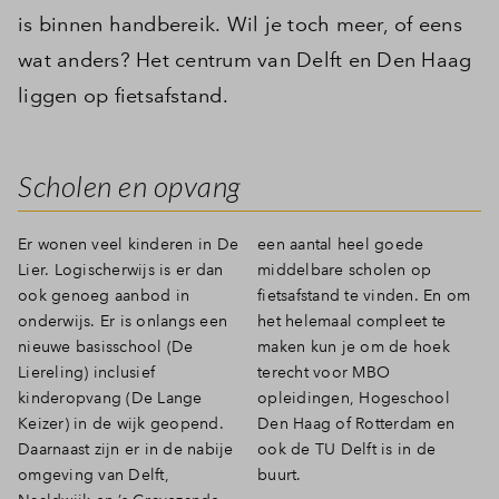
is binnen handbereik. Wil je toch meer, of eens
wat anders? Het centrum van Delft en Den Haag
liggen op fietsafstand.
Scholen en opvang
Er wonen veel kinderen in De
een aantal heel goede
Lier. Logischerwijs is er dan
middelbare scholen op
ook genoeg aanbod in
fietsafstand te vinden. En om
onderwijs. Er is onlangs een
het helemaal compleet te
nieuwe basisschool (De
maken kun je om de hoek
Liereling) inclusief
terecht voor MBO
kinderopvang (De Lange
opleidingen, Hogeschool
Keizer) in de wijk geopend.
Den Haag of Rotterdam en
Daarnaast zijn er in de nabije
ook de TU Delft is in de
omgeving van Delft,
buurt.