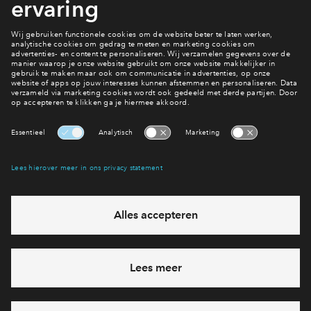
belangstellenden die niet zijn ingeloot ontvangen een email
Inloggen
met daarin het bericht dat ze geen bouwnummer toegewezen
hebben gekregen en op de reservelijst geplaatst zijn. Ook dit
is terug te zien in je Mijn Eigen Huis account. Wij geven geen
informatie over hoeveel reservekandidaten er zijn en op
welke plek je op de reservelijst staat.
Interesse? Meld je dan snel aan
Hiermee blijf je op de hoogte van het belangrijkste nieuws en
eventuele projecten
Ja, ik wil mij aanmelden
Heb je een vraag en wil je direct antwoord? Bel ons op
088
712 21 29