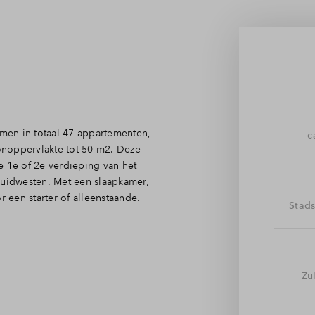
men in totaal 47 appartementen,
c
oppervlakte tot 50 m2. Deze
 1e of 2e verdieping van het
uidwesten. Met een slaapkamer,
een starter of alleenstaande.
Stad
 tegelijk van alle gemakken
nt van het binnenterrein; op de
Zu
 toegang biedt tot de
fel en toilet. Door de deur