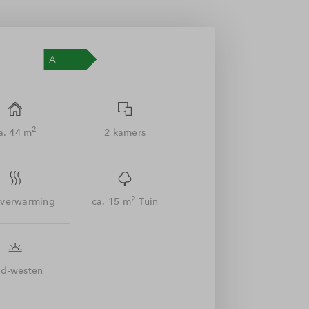
2
a. 44 m
2 kamers
2
sverwarming
ca. 15 m
Tuin
id-westen