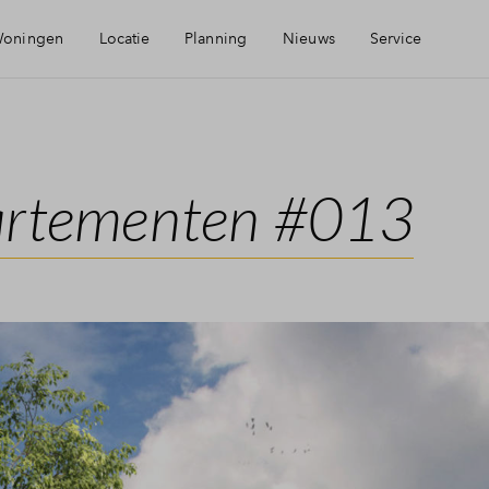
oningen
Locatie
Planning
Nieuws
Service
Visie
Mijn Eigen Huis
artementen #013
Bereikbaarheid
Financiering
Voorzieningen
Veelgestelde vragen
Over BPD
Contact