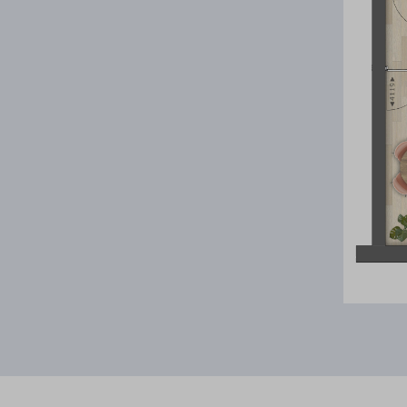
Anti-speculatiebeding
Koper verplicht zich jegens verkoper om bij eigendomsoverg
tien jaren na heden, aan verkoper te betalen, ingeval de eig
gedurende het eerste onderscheidenlijk het tweede, derde, vi
achtste, negende of het tiende jaar na heden, een honderd resp
zeventig, zestig, vijftig, veertig, dertig, twintig of tien proc
bedrag van de waarde van het verkochte het bedrag van de 
verkrijgen in eigendom van het verkochte te boven gaat. zou z
verricht indien de in deze bepalingen bedoelde vergoeding ni
Naast bovenstaande restricties is er ook een maximum aan het
middeninkomen wordt maximaal € 58.582,- gerekend (eenpers
(meerpersoons)
Na de toewijzing ontvangen de optanten een uitnodiging voor
Om aan te tonen dat je in de juiste categorie valt hebben we
je nodig: