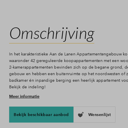
Omschrijving
In het karakteristieke Aan de Lanen Appartementengebouw ko
waaronder 42 gereguleerde koopappartementen met een woon
2-kamerappartementen bevinden zich op de begane grond, de
gebouw en hebben een buitenruimte op het noordwesten of z
badkamer én inpandige berging een heerlijk appartement voor 
Bekijk de indeling!
Meer informatie
Van alle gemakken voorzien
Deze gelijkvloerse appartementen zijn lekker overzichtelijk en
voorzien. De entree van deze woningen bevindt zich aan de ka
Bekijk beschikbaar aanbod
Wensenlijst
begane grond of aan de galerij. Je komt binnen in de hal, die
slaapkamer en de badkamer, die is voorzien van douche, wasta