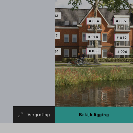
# 033
# 034
# 035
# 017
# 018
# 019
# 005
# 004
# 006
Vergroting