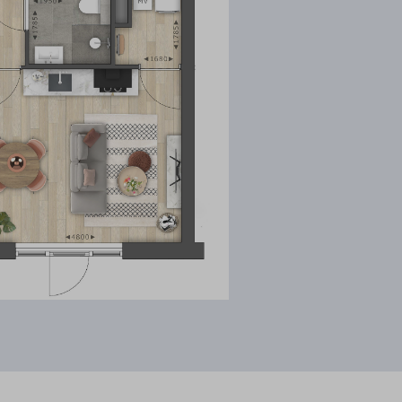
ang van het verkochte binnen
endom van het verkochte overgaat
erde, vijfde, zesde, zevende,
ectievelijk, negentig, tachtig,
ent van het bedrag, waarmede het
koop- en aanneemsom van het
ijn aangegaan of zou zijn
et zou zijn verschuldigd.
 inkomen gesteld. Voor het
oons) en maximaal € 68.582,-
 een gesprek bij de makelaar.
 op dat moment het volgende van