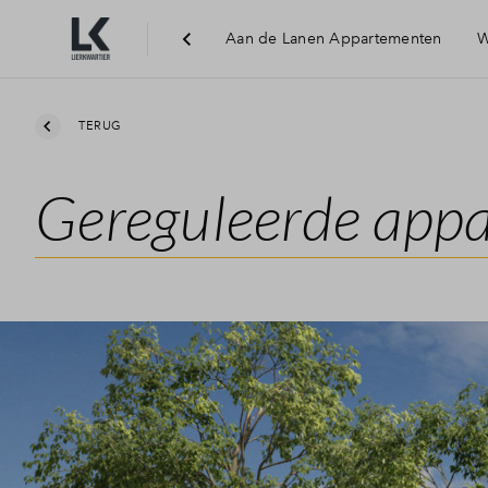
Aan de Lanen Appartementen
W
TERUG
Gereguleerde app