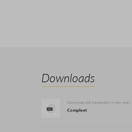
IB60-verklaring (downloaden op website van de Belastingdi
Werkgeversverklaring (de afdeling personeelszaken van je 
Recente salarisstrook of jaaropgave (2020)
Uittreksel basisregistratie (GBA) en indien je inwonend ben
Downloads
Download alle bestanden in één keer
Compleet