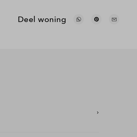
enst)
werkgever)
Deel woning
t, ook van je ouders