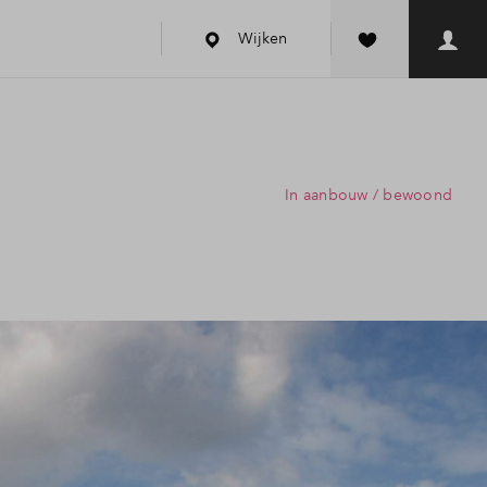
Wijken
In aanbouw / bewoond